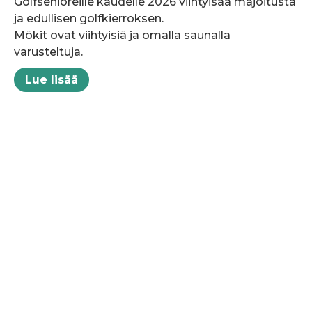
Golfsenioreille kaudelle 2026 viihtyisää majoitusta
ja edullisen golfkierroksen.
Mökit ovat viihtyisiä ja omalla saunalla
varusteltuja.
Lue lisää
Pikalinkit
Etusivu
Ajankohtaista
Jäsenille
Kilpailut
Tietoa meistä
Yhteystiedot
Tietosuojaseloste