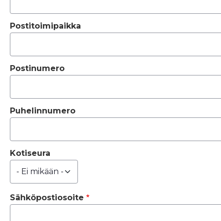
Postitoimipaikka
Postinumero
Puhelinnumero
Kotiseura
Sähköpostiosoite
Sähköpostiosoite