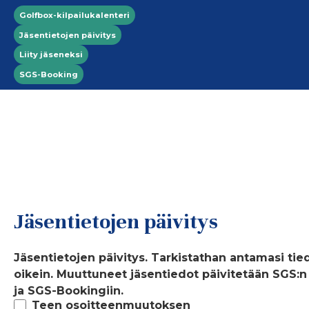
Hyppää pääsisältöön
Top menu
Golfbox-kilpailukalenteri
Jäsentietojen päivitys
Liity jäseneksi
SGS-Booking
Jäsentietojen päivitys
Jäsentietojen päivitys. Tarkistathan antamasi tie
oikein. Muuttuneet jäsentiedot päivitetään SGS:n toimesta jäsenrekisteriin
ja SGS-Bookingiin.
Teen osoitteenmuutoksen