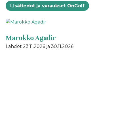
Lisätiedot ja varaukset OnGolf
Marokko Agadir
Lähdöt 23.11.2026 ja 30.11.2026
Matkanvetäjä: Marja Virtanen
Lisätiedot ja varaukset OnGolf
Tunisia Sousse
Sousse, Diar el Andalous 16.11.2026, 23.11.2026 ja
30.11.2026
Matkanvetäjä: Eeva Määttänen