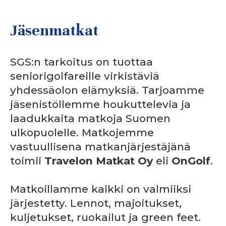
Jäsenmatkat
SGS:n tarkoitus on tuottaa
seniorigolfareille virkistäviä
yhdessäolon elämyksiä. Tarjoamme
jäsenistöllemme houkuttelevia ja
laadukkaita matkoja Suomen
ulkopuolelle. Matkojemme
vastuullisena matkanjärjestäjänä
toimii
Travelon Matkat Oy
eli
OnGolf
.
Matkoillamme kaikki on valmiiksi
järjestetty. Lennot, majoitukset,
kuljetukset, ruokailut ja green feet.