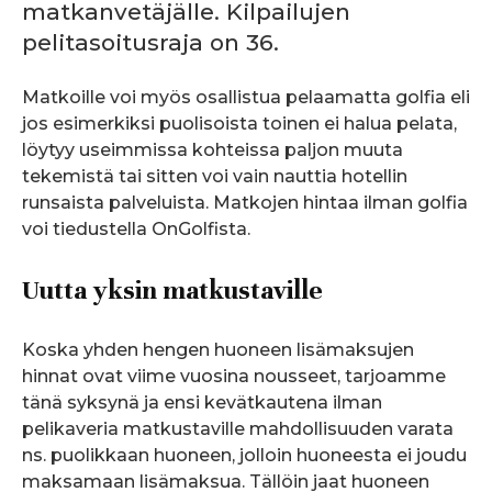
matkanvetäjälle. Kilpailujen
pelitasoitusraja on 36.
Matkoille voi myös osallistua pelaamatta golfia eli
jos esimerkiksi puolisoista toinen ei halua pelata,
löytyy useimmissa kohteissa paljon muuta
tekemistä tai sitten voi vain nauttia hotellin
runsaista palveluista. Matkojen hintaa ilman golfia
voi tiedustella OnGolfista.
Uutta yksin matkustaville
Koska yhden hengen huoneen lisämaksujen
hinnat ovat viime vuosina nousseet, tarjoamme
tänä syksynä ja ensi kevätkautena ilman
pelikaveria matkustaville mahdollisuuden varata
ns. puolikkaan huoneen, jolloin huoneesta ei joudu
maksamaan lisämaksua. Tällöin jaat huoneen