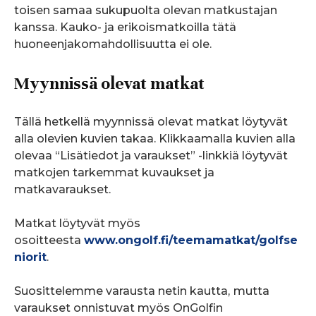
toisen samaa sukupuolta olevan matkustajan
kanssa. Kauko- ja erikoismatkoilla tätä
huoneenjakomahdollisuutta ei ole.
Myynnissä olevat matkat
Tällä hetkellä myynnissä olevat matkat löytyvät
alla olevien kuvien takaa. Klikkaamalla kuvien alla
olevaa “Lisätiedot ja varaukset” -linkkiä löytyvät
matkojen tarkemmat kuvaukset ja
matkavaraukset.
Matkat löytyvät myös
osoitteesta
www.ongolf.fi/teemamatkat/golfse
niorit
.
Suosittelemme varausta netin kautta,
mutta
varaukset onnistuvat myös OnGolfin