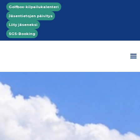
Hyppää pääsisältöön
Top menu
Golfbox-kilpailukalenteri
Jäsentietojen päivitys
Liity jäseneksi
SGS-Booking