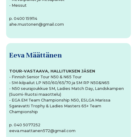
- Messut
p. 0400 159114
ahe.mustonen@gmail.com
Eeva Määttänen
TOUR-VASTAAVA, HALLITUKSEN JÄSEN
- Finnish Senior Tour N50 & N65 Tour
- SM-kilpailut LP N50/60/65/70 ja SM RP N50&N65
- N50 seurajoukkue SM, Ladies Match Day, Landskampen
(Suomi-Ruotsi maaottelu)
- EGA EM Team Championship N50, ESLGA Marissa
Sgaravatti Trophy & Ladies Masters 65+ Team
Championship
p. 040 5077252
eeva.maattanen572@gmail.com