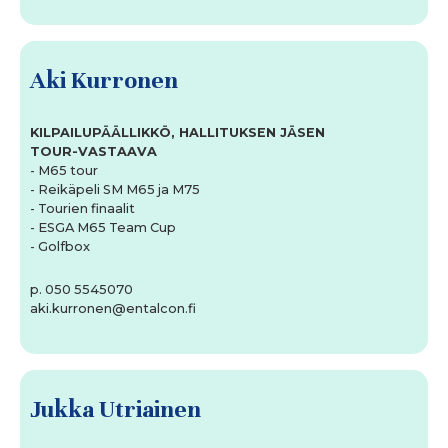
Aki Kurronen
KILPAILUPÄÄLLIKKÖ, HALLITUKSEN JÄSEN
TOUR-VASTAAVA
- M65 tour
- Reikäpeli SM M65 ja M75
- Tourien finaalit
- ESGA M65 Team Cup
- Golfbox
p. 050 5545070
aki.kurronen@entalcon.fi
Jukka Utriainen