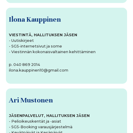
Ilona Kauppinen
VIESTINTÄ, HALLITUKSEN JÄSEN
- Uutiskirjeet
- SGS-internetsivut ja some
- Viestinnän kokonaisvaltainen kehittäminen
p. 040 869 2014
ilona.kauppinen10@gmail.com
Ari Mustonen
JÄSENPALVELUT, HALLITUKSEN JÄSEN
- Pelioikeuskentät ja -asiat
- SGS-Booking varausjärjestelmä
- Kevätpäivät ja Kesäpäivät