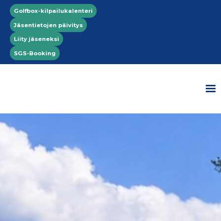
Hyppää pääsisältöön
Top menu
Golfbox-kilpailukalenteri
Jäsentietojen päivitys
Liity jäseneksi
SGS-Booking