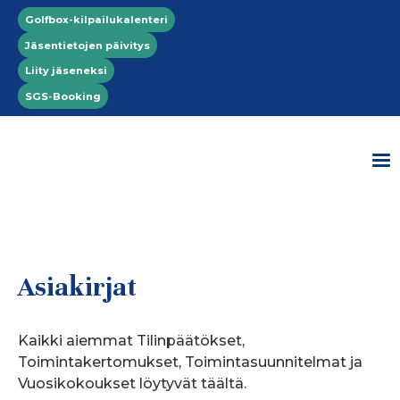
Hyppää pääsisältöön
Top menu
Golfbox-kilpailukalenteri
Jäsentietojen päivitys
Liity jäseneksi
SGS-Booking
Asiakirjat
Kaikki aiemmat Tilinpäätökset,
Toimintakertomukset, Toimintasuunnitelmat ja
Vuosikokoukset löytyvät täältä.