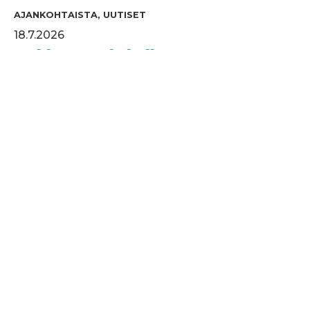
AJANKOHTAISTA, UUTISET
18.7.2026
Tiukka taistelu kullasta M75 SM-
lyöntipelissä meni play-offiin
Erkki Kortelaisen ja Ari Taavitsaisen taistelu M75
SM-lyöntipelin kullasta oli tiukkaakin tiukempi.
Lue lisää
AJANKOHTAISTA, UUTISET
15.7.2026
Aurinkoinen sää ja erinomainen
tunnelma siivittivät Kaakkois-Suomen