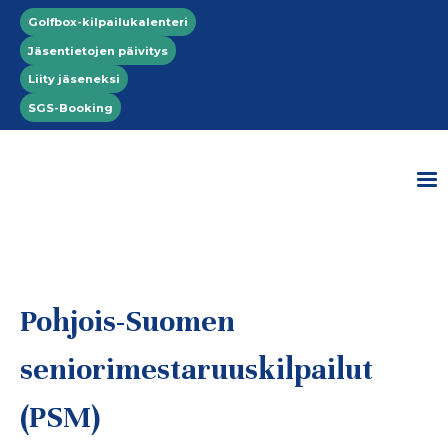
Hyppää pääsisältöön
Top menu
Golfbox-kilpailukalenteri
Jäsentietojen päivitys
Liity jäseneksi
SGS-Booking
Pohjois-Suomen
seniorimestaruuskilpailut
(PSM)