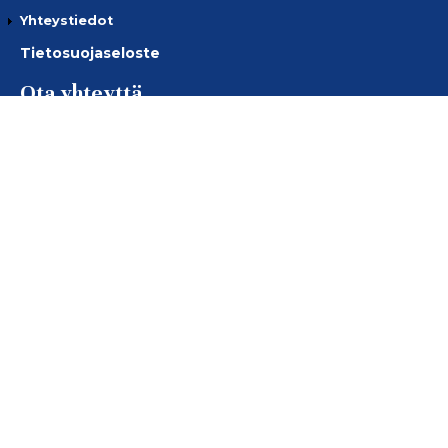
Yhteystiedot
Tietosuojaseloste
Ota yhteyttä
European Golf Association
European Senior Golf Association
European Senior Ladies Golf Association
Suomen Golfliitto
Seuraa meitä!
Facebook
Instagram