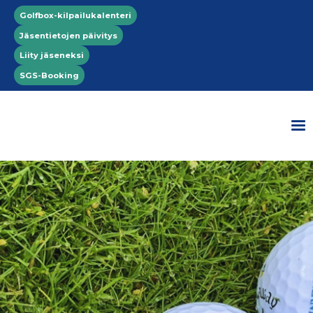
Hyppää pääsisältöön
Top menu
Golfbox-kilpailukalenteri
Jäsentietojen päivitys
Liity jäseneksi
SGS-Booking