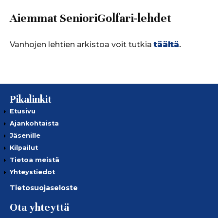
Aiemmat SenioriGolfari-lehdet
Vanhojen lehtien arkistoa voit tutkia
täältä
.
Pikalinkit
Etusivu
Ajankohtaista
Jäsenille
Kilpailut
Tietoa meistä
Yhteystiedot
Tietosuojaseloste
Ota yhteyttä