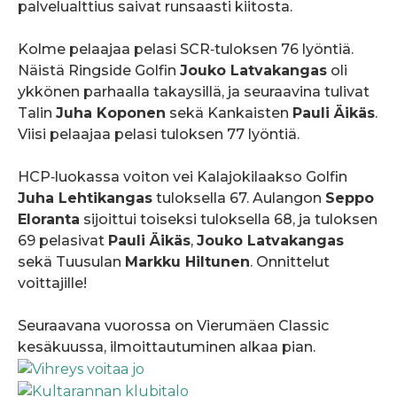
palvelualttius saivat runsaasti kiitosta.
Kolme pelaajaa pelasi SCR‑tuloksen 76 lyöntiä.
Näistä Ringside Golfin
Jouko Latvakangas
oli
ykkönen parhaalla takaysillä, ja seuraavina tulivat
Talin
Juha Koponen
sekä Kankaisten
Pauli Äikäs
.
Viisi pelaajaa pelasi tuloksen 77 lyöntiä.
HCP‑luokassa voiton vei Kalajokilaakso Golfin
Juha Lehtikangas
tuloksella 67. Aulangon
Seppo
Eloranta
sijoittui toiseksi tuloksella 68, ja tuloksen
69 pelasivat
Pauli Äikäs
,
Jouko Latvakangas
sekä Tuusulan
Markku Hiltunen
. Onnittelut
voittajille!
Seuraavana vuorossa on Vierumäen Classic
kesäkuussa, ilmoittautuminen alkaa pian.