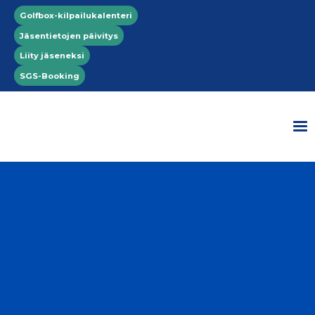
Hyppää pääsisältöön
Top menu
Golfbox-kilpailukalenteri
Jäsentietojen päivitys
Liity jäseneksi
SGS-Booking