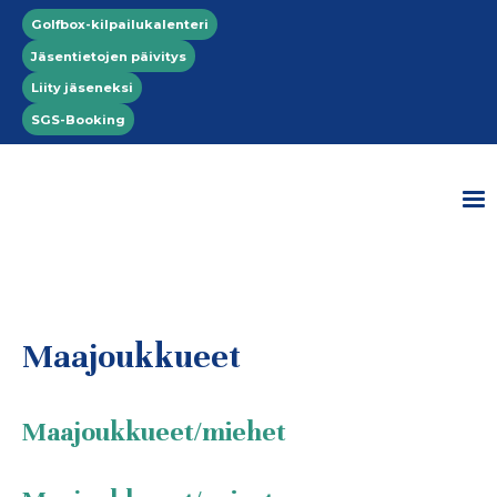
Hyppää pääsisältöön
Top menu
Golfbox-kilpailukalenteri
Jäsentietojen päivitys
Liity jäseneksi
SGS-Booking
Maajoukkueet
Maajoukkueet/miehet