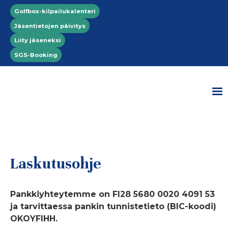
Hyppää pääsisältöön
Top menu
Golfbox-kilpailukalenteri
Jäsentietojen päivitys
Liity jäseneksi
SGS-Booking
Laskutusohje
Pankkiyhteytemme on FI28 5680 0020 4091 53
ja tarvittaessa pankin tunnistetieto (BIC-koodi)
OKOYFIHH.