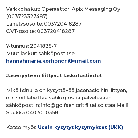
Verkkolaskut: Operaattori Apix Messaging Oy
(003723327487)
Lähetysosoite: 003720418287
OVT-osoite: 003720418287
Y-tunnus: 2041828-7
Muut laskut: sähköpostitse
hannahmaria.korhonen@gmail.com
Jäsenyyteen liittyvät laskutustiedot
Mikäli sinulla on kysyttävää jäsenasioihin liittyen,
niin voit lähettää sähköpostia palvelevaan
sähköpostiin; info@golfseniorit.fi tai soittaa Maili
Soukka 040 5010358.
Katso myös
Usein kysytyt kysymykset (UKK)