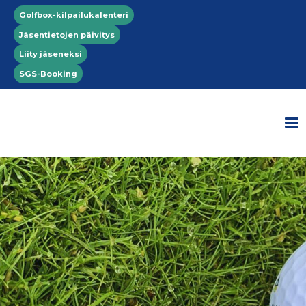
Hyppää pääsisältöön
Top menu
Golfbox-kilpailukalenteri
Jäsentietojen päivitys
Liity jäseneksi
SGS-Booking