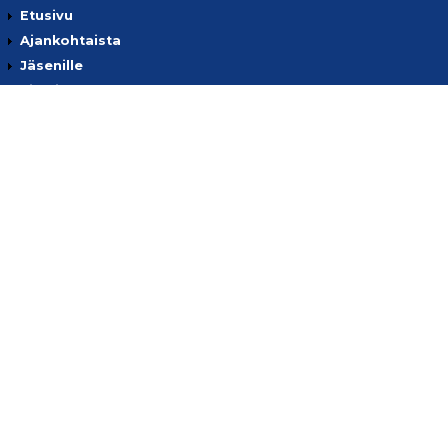
Etusivu
Ajankohtaista
Jäsenille
Kilpailut
Tietoa meistä
Yhteystiedot
Tietosuojaseloste
Ota yhteyttä
European Golf Association
European Senior Golf Association
European Senior Ladies Golf Association
Suomen Golfliitto