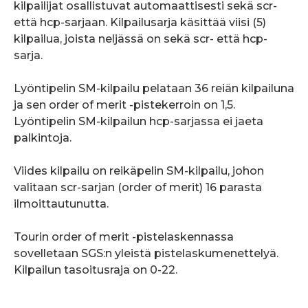
kilpailijat osallistuvat automaattisesti sekä scr-
että hcp-sarjaan. Kilpailusarja käsittää viisi (5)
kilpailua, joista neljässä on sekä scr- että hcp-
sarja.
Lyöntipelin SM-kilpailu pelataan 36 reiän kilpailuna
ja sen order of merit -pistekerroin on 1,5.
Lyöntipelin SM-kilpailun hcp-sarjassa ei jaeta
palkintoja.
Viides kilpailu on reikäpelin SM-kilpailu, johon
valitaan scr-sarjan (order of merit) 16 parasta
ilmoittautunutta.
Tourin order of merit -pistelaskennassa
sovelletaan SGS:n yleistä pistelaskumenettelyä.
Kilpailun tasoitusraja on 0-22.