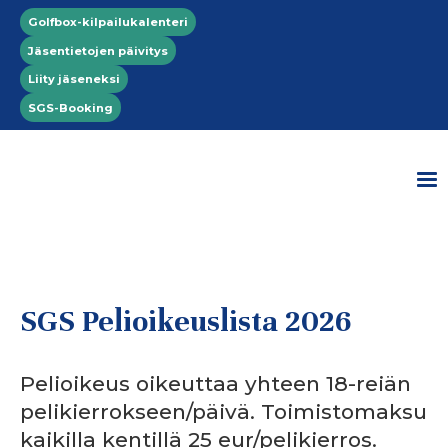
Hyppää pääsisältöön
Top menu
Golfbox-kilpailukalenteri
Jäsentietojen päivitys
Liity jäseneksi
SGS-Booking
SGS Pelioikeuslista 2026
Pelioikeus oikeuttaa yhteen 18-reiän
pelikierrokseen/päivä. Toimistomaksu
kaikilla kentillä 25 eur/pelikierros.