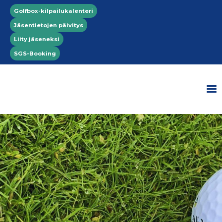
Hyppää pääsisältöön
Top menu
Golfbox-kilpailukalenteri
Jäsentietojen päivitys
Liity jäseneksi
SGS-Booking