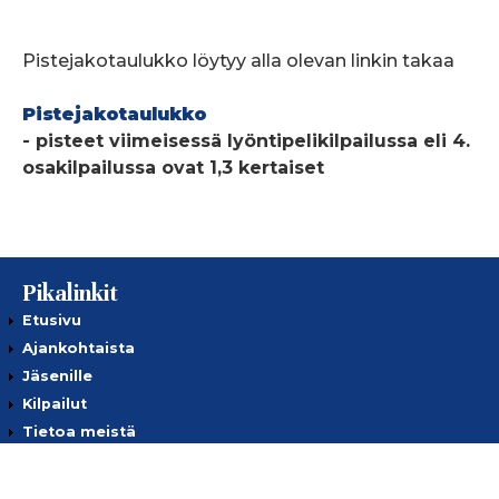
Pistejakotaulukko löytyy alla olevan linkin takaa
Pistejakotaulukko
- pisteet viimeisessä lyöntipelikilpailussa eli 4.
osakilpailussa ovat 1,3 kertaiset
Pikalinkit
Etusivu
Ajankohtaista
Jäsenille
Kilpailut
Tietoa meistä
Yhteystiedot
Tietosuojaseloste