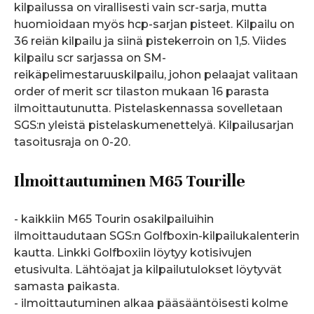
kilpailussa on virallisesti vain scr-sarja, mutta
huomioidaan myös hcp-sarjan pisteet. Kilpailu on
36 reiän kilpailu ja siinä pistekerroin on 1,5. Viides
kilpailu scr sarjassa on SM-
reikäpelimestaruuskilpailu, johon pelaajat valitaan
order of merit scr tilaston mukaan 16 parasta
ilmoittautunutta. Pistelaskennassa sovelletaan
SGS:n yleistä pistelaskumenettelyä. Kilpailusarjan
tasoitusraja on 0-20.
Ilmoittautuminen M65 Tourille
- kaikkiin M65 Tourin osakilpailuihin
ilmoittaudutaan SGS:n Golfboxin-kilpailukalenterin
kautta. Linkki Golfboxiin löytyy kotisivujen
etusivulta. Lähtöajat ja kilpailutulokset löytyvät
samasta paikasta.
- ilmoittautuminen alkaa pääsääntöisesti kolme