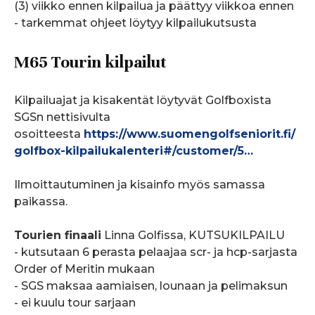
(3) viikko ennen kilpailua ja päättyy viikkoa ennen
- tarkemmat ohjeet löytyy kilpailukutsusta
M65 Tourin kilpailut
Kilpailuajat ja kisakentät löytyvät Golfboxista
SGSn nettisivulta
osoitteesta
https://www.suomengolfseniorit.fi/
golfbox-kilpailukalenteri#/customer/5…
Ilmoittautuminen ja kisainfo myös samassa
paikassa.
Tourien finaali
Linna Golfissa, KUTSUKILPAILU
- kutsutaan 6 perasta pelaajaa scr- ja hcp-sarjasta
Order of Meritin mukaan
- SGS maksaa aamiaisen, lounaan ja pelimaksun
- ei kuulu tour sarjaan