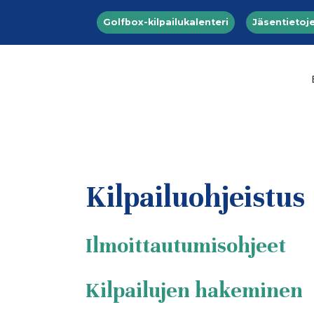
Top menu
Hyppää pääsisältöön
Golfbox-kilpailukalenteri
Jäsentietoje
Kilpailuohjeistus
Ilmoittautumisohjeet
Kilpailujen hakeminen