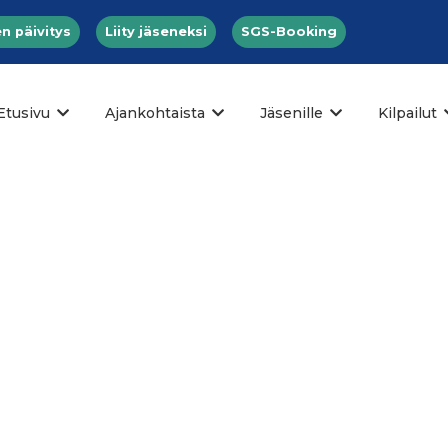
n päivitys
Liity jäseneksi
SGS-Booking
Etusivu
Ajankohtaista
Jäsenille
Kilpailut