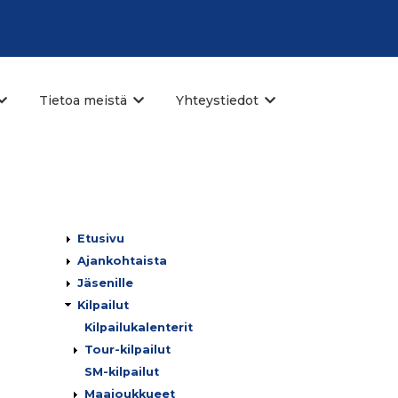
Tietoa meistä
Yhteystiedot
Päävalikko
Etusivu
Ajankohtaista
Jäsenille
Kilpailut
Kilpailukalenterit
Tour-kilpailut
SM-kilpailut
Maajoukkueet