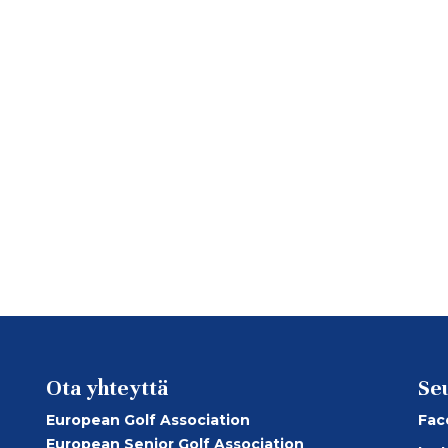
Ota yhteyttä
Se
European Golf Association
Fac
European Senior Golf Association