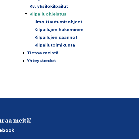
Kv. yksilökilpailut
Kilpailuohjeistus
Ilmoittautumisohjeet
Kilpailujen hakeminen
Kilpailujen säännöt
Kilpailutoimikunta
Tietoa meistä
Yhteystiedot
uraa meitä!
ebook