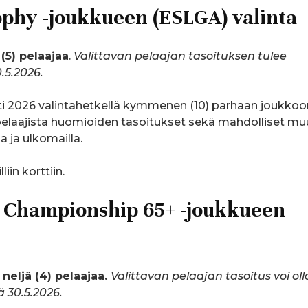
ophy -joukkueen (ESLGA) valinta
i (5) pelaajaa
.
Valittavan pelaajan tasoituksen tulee
0.5.2026.
ti 2026 valintahetkellä kymmenen (10) parhaan joukkoo
a pelaajista huomioiden tasoitukset sekä mahdolliset mu
 ja ulkomailla.
iin korttiin.
m Championship 65+ -joukkueen
a
neljä (4) pelaajaa.
Valittavan pelaajan tasoitus voi oll
ä 30.5.2026.