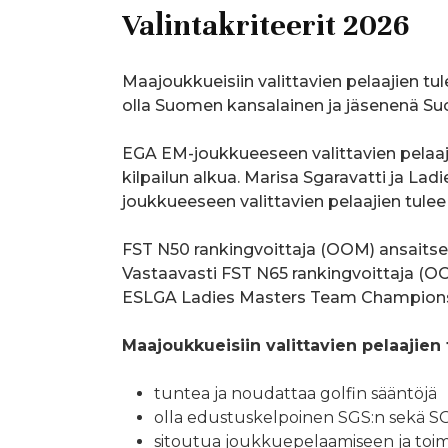
Valintakriteerit 2026
Maajoukkueisiin valittavien pelaajien tule
olla Suomen kansalainen ja jäsenenä Suo
EGA EM-joukkueeseen valittavien pelaaji
kilpailun alkua. Marisa Sgaravatti ja L
joukkueeseen valittavien pelaajien tulee
FST N50 rankingvoittaja (OOM) ansaits
Vastaavasti FST N65 rankingvoittaja (
ESLGA Ladies Masters Team Champions
Maajoukkueisiin valittavien pelaajien
tuntea ja noudattaa golfin sääntöjä
olla edustuskelpoinen SGS:n sekä SG
sitoutua joukkuepelaamiseen ja to