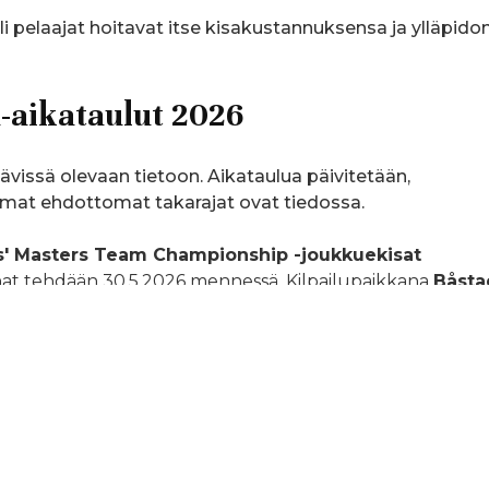
pelaajat hoitavat itse kisakustannuksensa ja ylläpido
a-aikataulut 2026
tävissä olevaan tietoon. Aikataulua päivitetään,
tamat ehdottomat takarajat ovat tiedossa.
es' Masters Team Championship -joukkuekisat
at tehdään 30.5.2026 mennessä. Kilpailupaikkana
Båsta
. J
oukkueen valinta tehdään 4.8.2025 mennessä.
f Resort, Bulgaria
lu 6.-9.8.2026. Kilpailukenttä Kallfors Golfbana,
 mennessä.