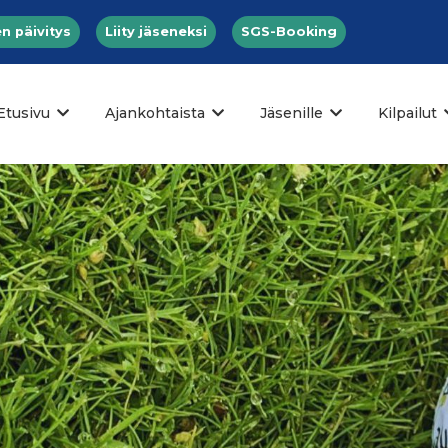
n päivitys
Liity jäseneksi
SGS-Booking
Etusivu
Ajankohtaista
Jäsenille
Kilpailut