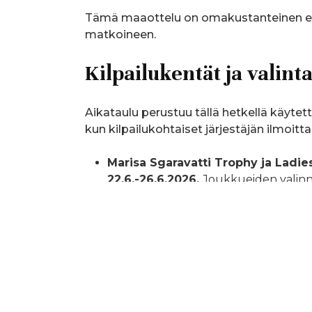
Tämä maaottelu on omakustanteinen eli 
matkoineen.
Kilpailukentät ja valint
Aikataulu perustuu tällä hetkellä käytet
kun kilpailukohtaiset järjestäjän ilmoit
Marisa Sgaravatti Trophy ja Ladi
22.6.-26.6.2026.
Joukkueiden valinn
Golf Club, Ruotsi
EGA EM-joukkuekisa 31.8-6.9.2029
Kilpailukenttänä
BlackSea Rama Gol
Landskampen, Ruotsi-Suomi maaotte
Ruotsi.
Joukkueen valinta 20.7.2026