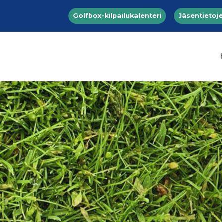
Top menu
Hyppää pääsisältöön
Golfbox-kilpailukalenteri
Jäsentietoje