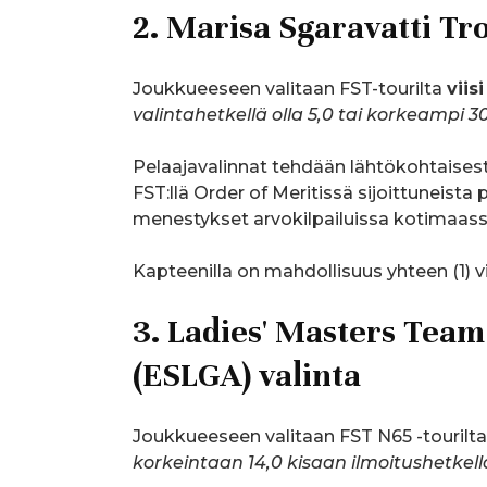
2. Marisa Sgaravatti Tr
Joukkueeseen valitaan FST-tourilta
viis
valintahetkellä olla 5,0 tai korkeampi 3
Pelaajavalinnat tehdään lähtökohtaises
FST:llä Order of Meritissä sijoittuneist
menestykset arvokilpailuissa kotimaassa
Kapteenilla on mahdollisuus yhteen (1) vill
3. Ladies' Masters Tea
(ESLGA) valinta
Joukkueeseen valitaan FST N65 -tourilt
korkeintaan 14,0 kisaan ilmoitushetkell