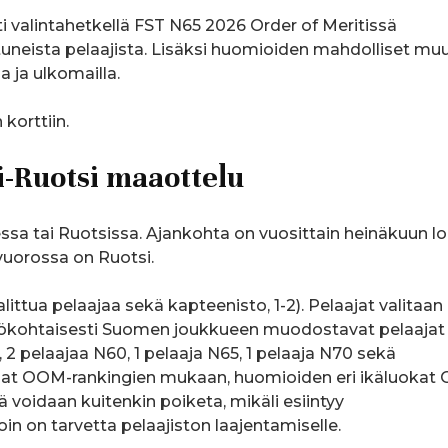
i valintahetkellä FST N65 2026 Order of Meritissä
uneista pelaajista. Lisäksi huomioiden mahdolliset mu
 ja ulkomailla.
 korttiin.
-Ruotsi maaottelu
a tai Ruotsissa. Ajankohta on vuosittain heinäkuun l
vuorossa on Ruotsi.
ttua pelaajaa sekä kapteenisto, 1-2). Pelaajat valitaan
Lähtökohtaisesti Suomen joukkueen muodostavat pelaajat
, 2 pelaajaa N60, 1 pelaaja N65, 1 pelaaja N70 sekä
ajat OOM-rankingien mukaan, huomioiden eri ikäluokat 
ä voidaan kuitenkin poiketa, mikäli esiintyy
in on tarvetta pelaajiston laajentamiselle.