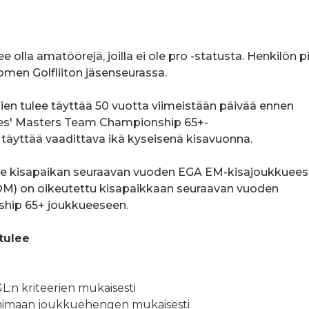
e olla amatöörejä, joilla ei ole pro -statusta. Henkilön p
men Golfliiton jäsenseurassa.
en tulee täyttää 50 vuotta viimeistään päivää ennen
adies' Masters Team Championship 65+-
 täyttää vaadittava ikä kyseisenä kisavuonna.
ee kisapaikan seuraavan vuoden EGA EM-kisajoukkuees
OOM) on oikeutettu kisapaikkaan seuraavan vuoden
hip 65+ joukkueeseen.
 tulee
L:n kriteerien mukaisesti
imimaan joukkuehengen mukaisesti