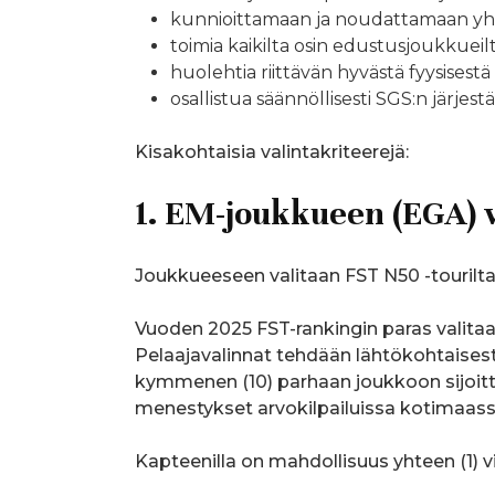
kunnioittamaan ja noudattamaan yhtei
toimia kaikilta osin edustusjoukkueil
huolehtia riittävän hyvästä fyysisest
osallistua säännöllisesti SGS:n järjest
Kisakohtaisia valintakriteerejä:
1. EM-joukkueen (EGA) 
Joukkueeseen valitaan FST N50 -tourilt
Vuoden 2025 FST-rankingin paras valitaa
Pelaajavalinnat tehdään lähtökohtaisest
kymmenen (10) parhaan joukkoon sijoitt
menestykset arvokilpailuissa kotimaassa
Kapteenilla on mahdollisuus yhteen (1) vill