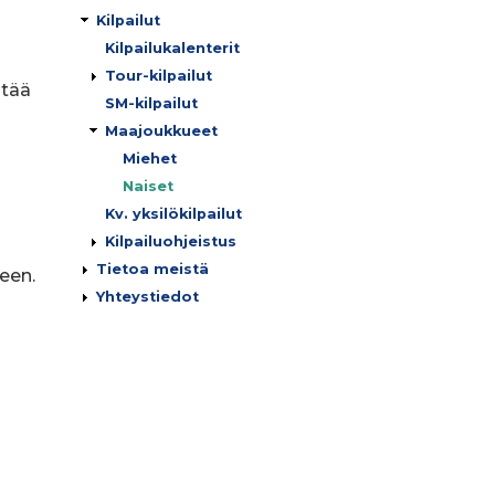
Kilpailut
Kilpailukalenterit
Tour-kilpailut
itää
SM-kilpailut
Maajoukkueet
Miehet
Naiset
Kv. yksilökilpailut
Kilpailuohjeistus
Tietoa meistä
een.
Yhteystiedot