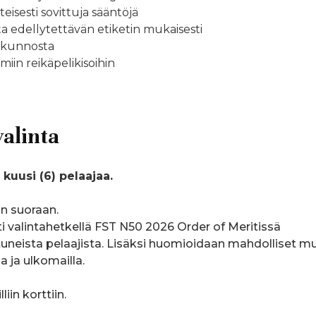
sesti sovittuja sääntöjä
ta edellytettävän etiketin mukaisesti
ä kunnosta
ämiin reikäpelikisoihin
valinta
a
kuusi (6) pelaajaa.
n suoraan.
i valintahetkellä FST N50 2026 Order of Meritissä
uneista pelaajista. Lisäksi huomioidaan mahdolliset m
 ja ulkomailla.
iin korttiin.