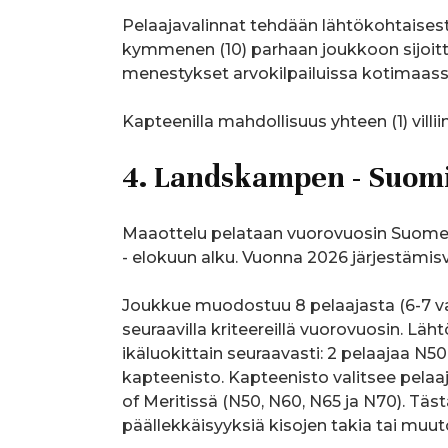
Pelaajavalinnat tehdään lähtökohtaisest
kymmenen (10) parhaan joukkoon sijoitt
menestykset arvokilpailuissa kotimaassa
Kapteenilla mahdollisuus yhteen (1) villiin
4. Landskampen - Suomi
Maaottelu pelataan vuorovuosin Suomess
- elokuun alku. Vuonna 2026 järjestämis
Joukkue muodostuu 8 pelaajasta (6-7 vali
seuraavilla kriteereillä vuorovuosin. 
ikäluokittain seuraavasti: 2 pelaajaa N50
kapteenisto. Kapteenisto valitsee pela
of Meritissä (N50, N60, N65 ja N70). Täst
päällekkäisyyksiä kisojen takia tai muuto