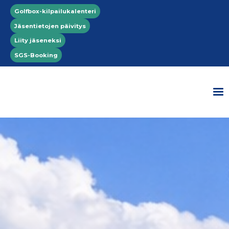
Hyppää pääsisältöön
Top menu
Golfbox-kilpailukalenteri
Jäsentietojen päivitys
Liity jäseneksi
SGS-Booking