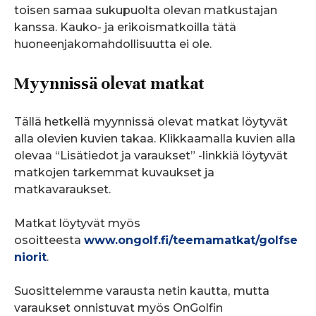
toisen samaa sukupuolta olevan matkustajan
kanssa. Kauko- ja erikoismatkoilla tätä
huoneenjakomahdollisuutta ei ole.
Myynnissä olevat matkat
Tällä hetkellä myynnissä olevat matkat löytyvät
alla olevien kuvien takaa. Klikkaamalla kuvien alla
olevaa “Lisätiedot ja varaukset” -linkkiä löytyvät
matkojen tarkemmat kuvaukset ja
matkavaraukset.
Matkat löytyvät myös
osoitteesta
www.ongolf.fi/teemamatkat/golfse
niorit
.
Suosittelemme varausta netin kautta,
mutta
varaukset onnistuvat myös OnGolfin