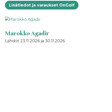
Lisätiedot ja varaukset OnGolf
Marokko Agadir
Lähdöt 23.11.2026 ja 30.11.2026
Matkanvetäjä: Marja Virtanen
Lisätiedot ja varaukset OnGolf
Tunisia Sousse
Sousse, Diar el Andalous 16.11.2026, 23.11.2026 ja
30.11.2026
Matkanvetäjä: Eeva Määttänen