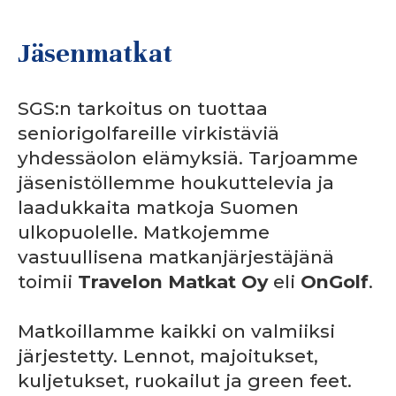
Jäsenmatkat
SGS:n tarkoitus on tuottaa
seniorigolfareille virkistäviä
yhdessäolon elämyksiä. Tarjoamme
jäsenistöllemme houkuttelevia ja
laadukkaita matkoja Suomen
ulkopuolelle. Matkojemme
vastuullisena matkanjärjestäjänä
toimii
Travelon Matkat Oy
eli
OnGolf
.
Matkoillamme kaikki on valmiiksi
järjestetty. Lennot, majoitukset,
kuljetukset, ruokailut ja green feet.