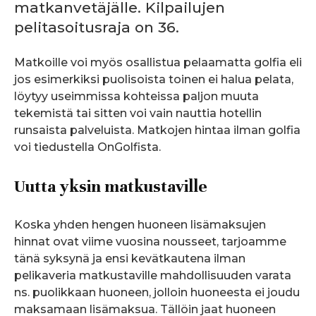
matkanvetäjälle. Kilpailujen
pelitasoitusraja on 36.
Matkoille voi myös osallistua pelaamatta golfia eli
jos esimerkiksi puolisoista toinen ei halua pelata,
löytyy useimmissa kohteissa paljon muuta
tekemistä tai sitten voi vain nauttia hotellin
runsaista palveluista. Matkojen hintaa ilman golfia
voi tiedustella OnGolfista.
Uutta yksin matkustaville
Koska yhden hengen huoneen lisämaksujen
hinnat ovat viime vuosina nousseet, tarjoamme
tänä syksynä ja ensi kevätkautena ilman
pelikaveria matkustaville mahdollisuuden varata
ns. puolikkaan huoneen, jolloin huoneesta ei joudu
maksamaan lisämaksua. Tällöin jaat huoneen