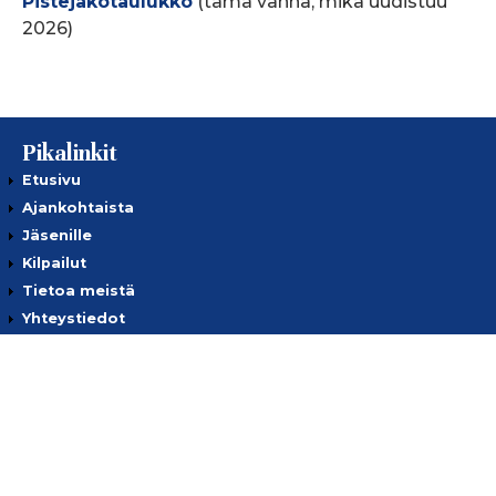
Pistejakotaulukko
(tämä vanha, mikä uudistuu
2026)
Pikalinkit
Etusivu
Ajankohtaista
Jäsenille
Kilpailut
Tietoa meistä
Yhteystiedot
Tietosuojaseloste
Ota yhteyttä
European Golf Association
European Senior Golf Association
European Senior Ladies Golf Association