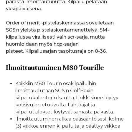
parasta ilmoittautunutta. Kilpailu pelataan
yksipäiväisenä.
Order of merit -pistelaskennassa sovelletaan
SGS:n yleistä pistelaskentamenettelyä. SM-
kilpailussa virallisesti vain scr-sarja, mutta
huomioidaan myös hcp-sarjan
pisteet. Kilpailusarjan tasoitusraja on 0-36.
Ilmoittautuminen M80 Tourille
Kaikkiin M80 Tourin osakilpailuihin
ilmoittaudutaan SGS:n GolfBoxin
kilpailukalenterin kautta. Linkki sinne löytyy
kotisivujen etusivulta. Lähtöajat ja
kilpailutulokset löytyvät samasta paikasta.
Ilmoittautuminen alkaa pääsääntöisesti kolme
(3) viikkoa ennen kilpailuita ja päättyy viikkoa