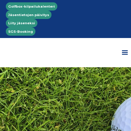
Hyppää pääsisältöön
Top menu
Golfbox-kilpailukalenteri
Jäsentietojen päivitys
Liity jäseneksi
SGS-Booking