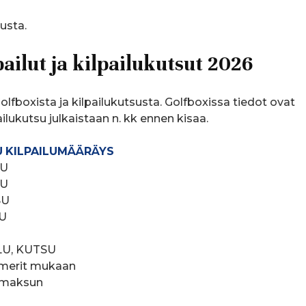
usta.
ailut ja kilpailukutsut 2026
lfboxista ja kilpailukutsusta. Golfboxissa tiedot ovat
ilukutsu julkaistaan n. kk ennen kisaa.
U
KILPAILUMÄÄRÄYS
SU
KUTSU
SU
SU
ILU, KUTSU
f merit mukaan
limaksun