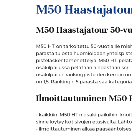
M50 Haastajatou
M50 Haastajatour 50-vuo
M50 HT on tarkoitettu 50-vuotiaille miehille
parasta tulosta huomioidaan yhteispiste
pistelaskentamenettelyä. M50 HT pelataa
osakilpailussa pelataan ainoastaan scr- sa
osakilpailun rankingpisteiden kerroin on 
on 1,5. Rankingin 5 parasta saa kategori
Ilmoittautuminen M50 H
- kaikkiin M50 HT:n osakilpailuihin ilmoi
sinne löytyy kotisivujen etusivulta. Läht
- ilmoittautuminen alkaa pääsääntöisesti