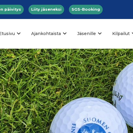
n päivitys
Liity jäseneksi
SGS-Booking
Etusivu
Ajankohtaista
Jäsenille
Kilpailut