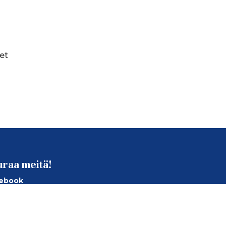
set
uraa meitä!
ebook
tagram
Tube