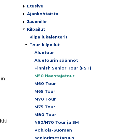
Päävalikko
Etusivu
Ajankohtaista
Jäsenille
Kilpailut
Kilpailukalenterit
Tour-kilpailut
Aluetour
Aluetourin säännöt
Finnish Senior Tour (FST)
M50 Haastajatour
oin
M60 Tour
M65 Tour
M70 Tour
M75 Tour
M80 Tour
nkki
N60/N70 Tour ja SM
Pohjois-Suomen
seniorimestaruus