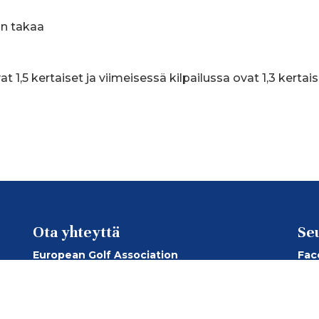
in takaa
at 1,5 kertaiset ja viimeisessä kilpailussa ovat 1,3 kertai
Ota yhteyttä
Se
European Golf Association
Fac
European Senior Golf Association
Ins
European Senior Ladies Golf Association
You
Suomen Golfliitto