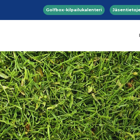
Top menu
Hyppää pääsisältöön
Golfbox-kilpailukalenteri
Jäsentietoje