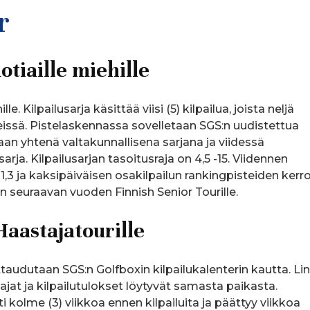
r
tiaille miehille
. Kilpailusarja käsittää viisi (5) kilpailua, joista neljä
issä. Pistelaskennassa sovelletaan SGS:n uudistettua
n yhtenä valtakunnallisena sarjana ja viidessä
rja. Kilpailusarjan tasoitusraja on 4,5 -15. Viidennen
1,3 ja kaksipäiväisen osakilpailun rankingpisteiden kerr
an seuraavan vuoden Finnish Senior Tourille.
aastajatourille
ttaudutaan SGS:n Golfboxin kilpailukalenterin kautta. Li
öajat ja kilpailutulokset löytyvät samasta paikasta.
 kolme (3) viikkoa ennen kilpailuita ja päättyy viikkoa