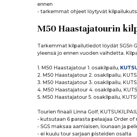
ennen
- tarkemmat ohjeet löytyvät kilpailukuts
M50 Haastajatourin kilp
Tarkemmat kilpailutiedot löydät SGSn Go
yleensä jo ennen vuoden vaihdetta. Kilpa
1. M50 Haastajatour 1. osakilpailu,
KUTS
2. M50 Haastajatour 2. osakilpailu, KUT
3. M50 Haastajatour 3. osakilpailu, 
4. M50 Haastajatour 4. osakilpailu, KUT
5. M50 Haastajatour 5. osakilpailu, KUT
Tourien finaali Linna Golf, KUTSUKILPA
- kutsutaan 6 parasta pelaajaa Order o
- SGS maksaa aamiaisen, lounaan ja pe
- ei kuulu tour sarjaan pisteiden osalta