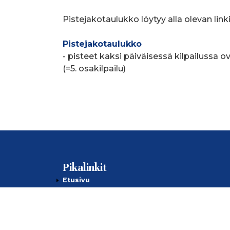
Pistejakotaulukko löytyy alla olevan link
Pistejakotaulukko
- pisteet kaksi päiväisessä kilpailussa ov
(=5. osakilpailu)
Pikalinkit
Etusivu
Ajankohtaista
Jäsenille
Kilpailut