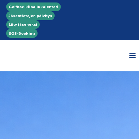
Hyppää pääsisältöön
Top menu
Golfbox-kilpailukalenteri
Jäsentietojen päivitys
Liity jäseneksi
SGS-Booking