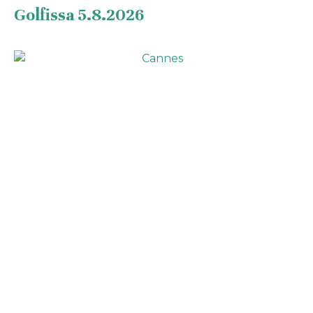
Golfissa 5.8.2026
MATKAKERTOMUKSET
Ranskan Riviera kutsui – seniorit
golfasivat Cannesin maisemissa
TAPAHTUMAT
Kesäpäivät 5.8.2026 Annilan
Golfkeskuksessa
Uutiset
Tapahtumat