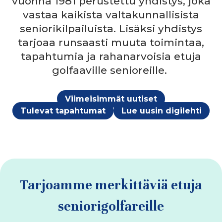
vuonna 1981 perustettu yhdistys, joka
vastaa kaikista valtakunnallisista
seniorikilpailuista. Lisäksi yhdistys
tarjoaa runsaasti muuta toimintaa,
tapahtumia ja rahanarvoisia etuja
golfaaville senioreille.
Viimeisimmät uutiset
Tulevat tapahtumat
Lue uusin digilehti
Tarjoamme merkittäviä etuja
seniorigolfareille