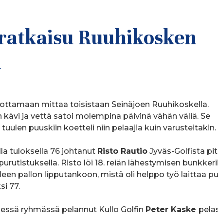
ratkaisu Ruuhikosken
ä
 ottamaan mittaa toisistaan Seinäjoen Ruuhikoskella.
n kävi ja vettä satoi molempina päivinä vähän väliä. Se
ulen puuskiin koetteli niin pelaajia kuin varusteitakin.
la tuloksella 76 johtanut
Risto Rautio
Jyväs-Golfista pit
urutistuksella. Risto löi 18. reiän lähestymisen bunkkerii
leen pallon lipputankoon, mistä oli helppo työ laittaa p
si 77.
essä ryhmässä pelannut Kullo Golfin
Peter Kaske
pelas