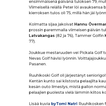
ensimmäisenä päivänä tuloksen 79, mutt
Viimeisellä reiällä Peter löi avauksensa 
kierroksen tulos oli 75, millä hän jäi lyön
Kolmatta sijaa jakoivat
Hannu Överma
prossin paremmalla viimeisen päivän tulo
Latvakangas
(82 ja 76), Tammer Golfin
77).
Joukkue mestaruuden vei Pickala Golf tulo
Nevas Golf hävisi lyönnin. Voittajajoukk
Pasanen.
Ruuhikoski Golf oli järjestänyt seniorigolf
Kentän kunto sai kiistosta pelaajilta kau
kesän outo ilmestys, mistä pallon norm
pelaajien puolesta vielä lämmin kiitos 
Lisää kuvia
byTomi Natri
Ruuhikosken f