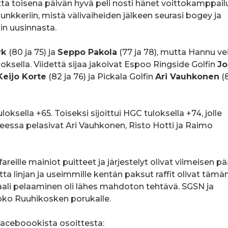
a toisena päivän hyvä peli nosti hänet voittokamppail
bunkkeriin, mistä välivaiheiden jälkeen seurasi bogey ja
nin uusinnasta.
rk
(80 ja 75) ja
Seppo Pakola
(77 ja 78), mutta Hannu ve
ksella. Viidettä sijaa jakoivat Espoo Ringside Golfin
Jo
Keijo Korte
(82 ja 76) ja Pickala Golfin
Ari Vauhkonen
(8
ksella +65. Toiseksi sijoittui HGC tuloksella +74, jolle
ueessa pelasivat Ari Vauhkonen, Risto Hotti ja Raimo
areille mainiot puitteet ja järjestelyt olivat viimeisen pää
tta linjan ja useimmille kentän paksut raffit olivat tämä
aali pelaaminen oli lähes mahdoton tehtävä. SGSN ja
koko Ruuhikosken porukalle.
aceboookista osoittesta: