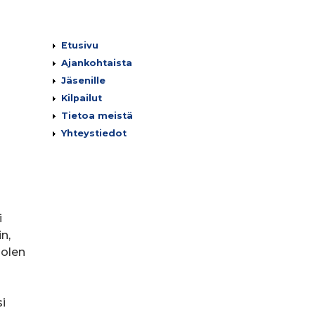
Päävalikko
Etusivu
Ajankohtaista
Jäsenille
Kilpailut
Tietoa meistä
Yhteystiedot
i
n,
uolen
i