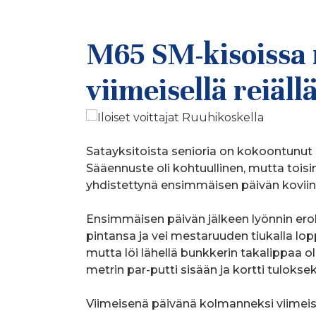
M65 SM-kisoissa 
viimeisellä reiäll
Satayksitoista senioria on kokoontunut
Sääennuste oli kohtuullinen, mutta toisi
yhdistettynä ensimmäisen päivän koviin tu
Ensimmäisen päivän jälkeen lyönnin erol
pintansa ja vei mestaruuden tiukalla lopp
mutta löi lähellä bunkkerin takalippaa ol
metrin par-putti sisään ja kortti tuloksek
Viimeisenä päivänä kolmanneksi viimeis