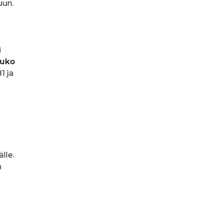
uun.
i
uko
1 ja
lle.
n