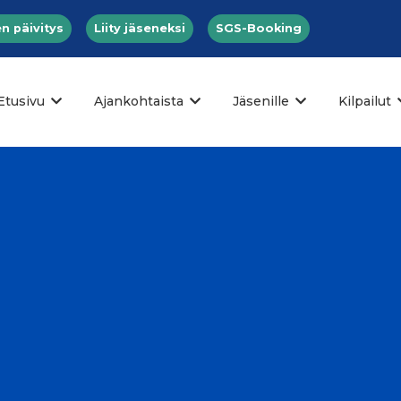
n päivitys
Liity jäseneksi
SGS-Booking
Etusivu
Ajankohtaista
Jäsenille
Kilpailut