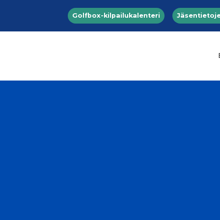
Top menu
Hyppää pääsisältöön
Golfbox-kilpailukalenteri
Jäsentietoje