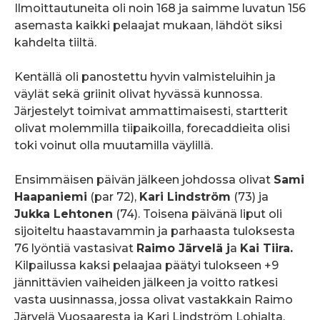
Ilmoittautuneita oli noin 168 ja saimme luvatun 156
asemasta kaikki pelaajat mukaan, lähdöt siksi
kahdelta tiiltä.
Kentällä oli panostettu hyvin valmisteluihin ja
väylät sekä griinit olivat hyvässä kunnossa.
Järjestelyt toimivat ammattimaisesti, startterit
olivat molemmilla tiipaikoilla, forecaddieita olisi
toki voinut olla muutamilla väylillä.
Ensimmäisen päivän jälkeen johdossa olivat
Sami
Haapaniemi
(par 72),
Kari Lindström
(73) ja
Jukka Lehtonen
(74). Toisena päivänä liput oli
sijoiteltu haastavammin ja parhaasta tuloksesta
76 lyöntiä vastasivat
Raimo Järvelä j
a
Kai Tiira.
Kilpailussa kaksi pelaajaa päätyi tulokseen +9
jännittävien vaiheiden jälkeen ja voitto ratkesi
vasta uusinnassa, jossa olivat vastakkain Raimo
Järvelä Vuosaaresta ja Kari Lindström Lohjalta,