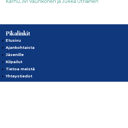
Pikalinkit
Etusivu
Ajankohtaista
Jäsenille
Kilpailut
Tietoa meistä
Yhteystiedot
Tietosuojaseloste
Ota yhteyttä
European Golf Association
European Senior Golf Association
European Senior Ladies Golf Association
Suomen Golfliitto