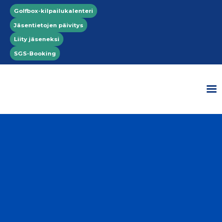
Hyppää pääsisältöön
Top menu
Golfbox-kilpailukalenteri
Jäsentietojen päivitys
Liity jäseneksi
SGS-Booking