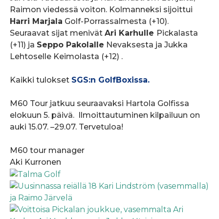
Raimon viedessä voiton. Kolmanneksi sijoittui
Harri Marjala
Golf-Porrassalmesta (+10).
Seuraavat sijat menivät
Ari Karhulle
Pickalasta
(+11) ja
Seppo Pakolalle
Nevaksesta ja Jukka
Lehtoselle Keimolasta (+12) .
Kaikki tulokset
SGS:n GolfBoxissa.
M60 Tour jatkuu seuraavaksi Hartola Golfissa
elokuun 5. päivä. Ilmoittautuminen kilpailuun on
auki 15.07. –29.07. Tervetuloa!
M60 tour manager
Aki Kurronen