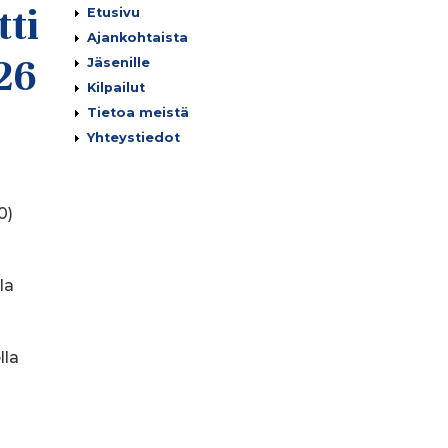
ti
Päävalikko
Etusivu
Ajankohtaista
26
Jäsenille
Kilpailut
Tietoa meistä
Yhteystiedot
0)
la
lla