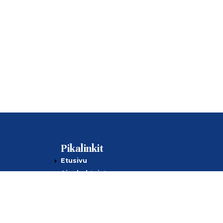
Pikalinkit
Etusivu
Ajankohtaista
Jäsenille
Kilpailut
Tietoa meistä
Yhteystiedot