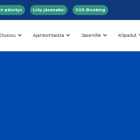
n päivitys
Liity jäseneksi
SGS-Booking
Etusivu
Ajankohtaista
Jäsenille
Kilpailut