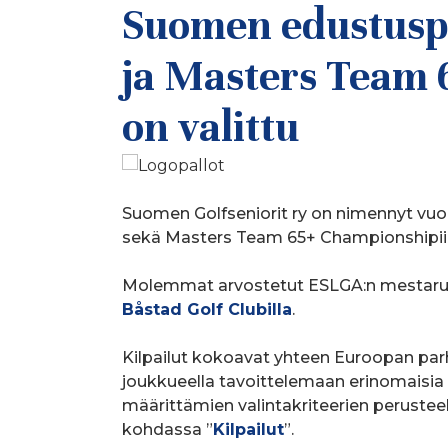
Suomen edustuspe
ja Masters Team 
on valittu
Suomen Golfseniorit ry on nimennyt vu
sekä Masters Team 65+ Championshipiin
Molemmat arvostetut ESLGA:n mestaruus
Båstad Golf Clubilla
.
Kilpailut kokoavat yhteen Euroopan parh
joukkueella tavoittelemaan erinomaisia 
määrittämien valintakriteerien perustee
kohdassa ”
Kilpailut
”.