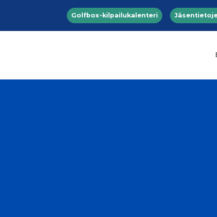
Top menu
Hyppää pääsisältöön
Golfbox-kilpailukalenteri
Jäsentietoje