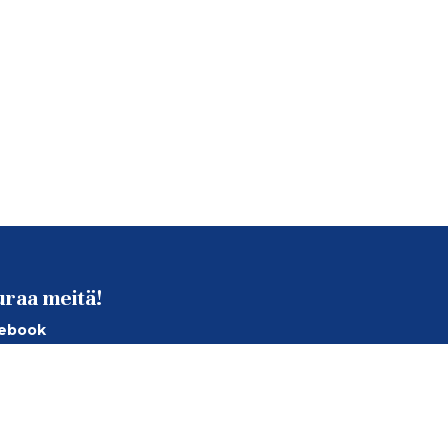
uraa meitä!
ebook
tagram
Tube