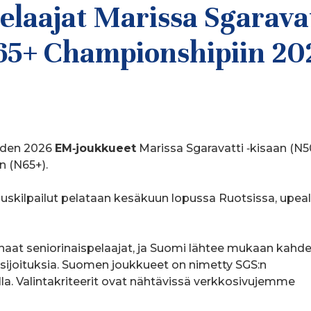
laajat Marissa Sgaravat
65+ Championshipiin 20
oden 2026
EM‑joukkueet
Marissa Sgaravatti ‑kisaan (N5
 (N65+).
kilpailut pelataan kesäkuun lopussa Ruotsissa, upeal
aat seniorinaispelaajat, ja Suomi lähtee mukaan kahde
sijoituksia. Suomen joukkueet on nimetty SGS:n
lla. Valintakriteerit ovat nähtävissä verkkosivujemme