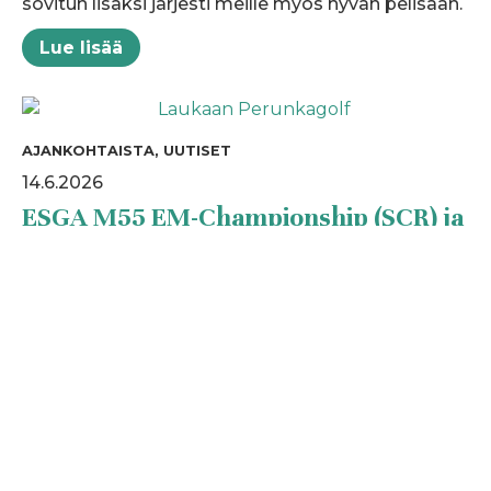
sovitun lisäksi järjesti meille myös hyvän pelisään.
Lue lisää
AJANKOHTAISTA, UUTISET
14.6.2026
ESGA M55 EM-Championship (SCR) ja
-Cup (HCP) joukkueet valittu
ESGA EM-kilpailu järjestetään 14.-17.7.2026 Italian
Torinossa ja kilpailun molemmat sarjat (SCR ja
HCP) pelataan samaan aikaan Circolo Golf Torino-
La Mandrian kentillä. SCR-kisa Blue Coursella ja
HCP-kisa Yellow Coursella.
Lue lisää