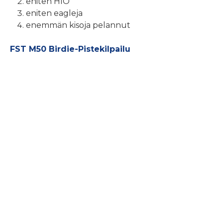
eniten HIO
eniten eagleja
enemmän kisoja pelannut
FST M50 Birdie-Pistekilpailu
Pikalinkit
Etusivu
Ajankohtaista
Jäsenille
Kilpailut
Tietoa meistä
Yhteystiedot
Tietosuojaseloste
Ota yhteyttä