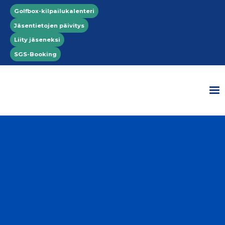
Hyppää pääsisältöön
Top menu
Golfbox-kilpailukalenteri
Jäsentietojen päivitys
Liity jäseneksi
SGS-Booking