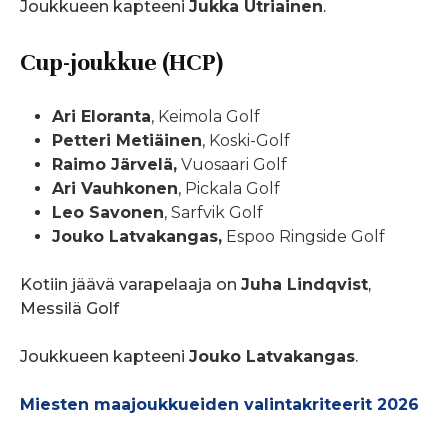
Joukkueen kapteeni
Jukka Utriainen
.
Cup-joukkue (HCP)
Ari Eloranta
, Keimola Golf
Petteri Metiäinen
, Koski-Golf
Raimo Järvelä,
Vuosaari Golf
Ari Vauhkonen
, Pickala Golf
Leo Savonen
, Sarfvik Golf
Jouko Latvakangas,
Espoo Ringside Golf
Kotiin jäävä varapelaaja on
Juha Lindqvist
,
Messilä Golf
Joukkueen kapteeni
Jouko Latvakangas
.
Miesten maajoukkueiden valintakriteerit 2026